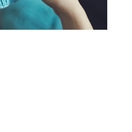
r när man känner konstnären. Det blir så mycket mer
 tid och omtanke på att skapa en vacker bild.
 De flesta vill sätta upp saker på väggarna
etyder något. Innan du börjar skapa något är det
resenten kan tänkas uppskatta. Om personen är
måla något enkelt och inte använda för starka
nvänder rosa och orange och älskar starka färger,
tt
köpa ramar och passpartout online
hos Frame