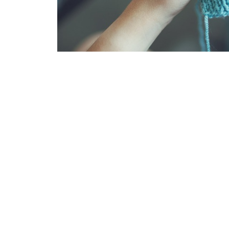
RITA OCH MÅLA
Det är roligare att sätta upp tavlor och bilde
personligt när man vet att en vän har lagt ner
Detsamma gäller om du är en skicklig fotograf.
hemma, men man vill ha saker som verkligen b
viktigt att du tänker på vad den som ska få p
minimalist, så är det kanske klokast att bara 
färger. Är det däremot din kompis som gärna a
så kan du nästan göra vad du vill. Ett tips är a