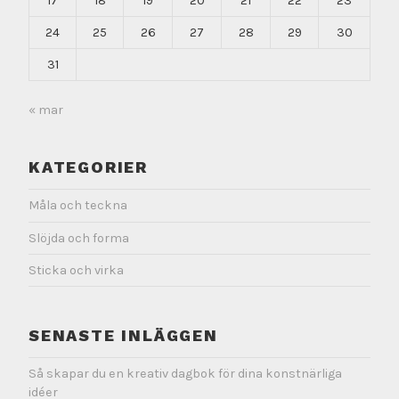
17
18
19
20
21
22
23
24
25
26
27
28
29
30
31
« mar
KATEGORIER
Måla och teckna
Slöjda och forma
Sticka och virka
SENASTE INLÄGGEN
Så skapar du en kreativ dagbok för dina konstnärliga
idéer