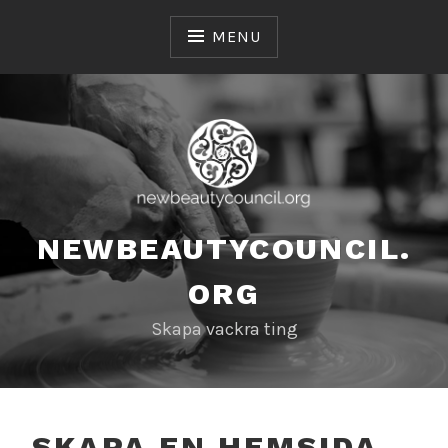
Skip
to
MENU
content
NEWBEAUTYCOUNCIL.
ORG
Skapa vackra ting
SKAPA EN HEMSIDA