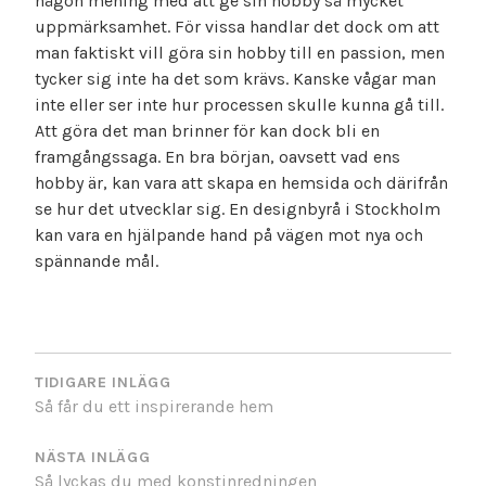
någon mening med att ge sin hobby så mycket
uppmärksamhet. För vissa handlar det dock om att
man faktiskt vill göra sin hobby till en passion, men
tycker sig inte ha det som krävs. Kanske vågar man
inte eller ser inte hur processen skulle kunna gå till.
Att göra det man brinner för kan dock bli en
framgångssaga. En bra början, oavsett vad ens
hobby är, kan vara att skapa en hemsida och därifrån
se hur det utvecklar sig. En designbyrå i Stockholm
kan vara en hjälpande hand på vägen mot nya och
spännande mål.
INLÄGGSNAVIGERING
TIDIGARE INLÄGG
Så får du ett inspirerande hem
NÄSTA INLÄGG
Så lyckas du med konstinredningen