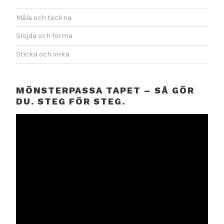
Måla och teckna
Slöjda och forma
Sticka och virka
MÖNSTERPASSA TAPET – SÅ GÖR
DU. STEG FÖR STEG.