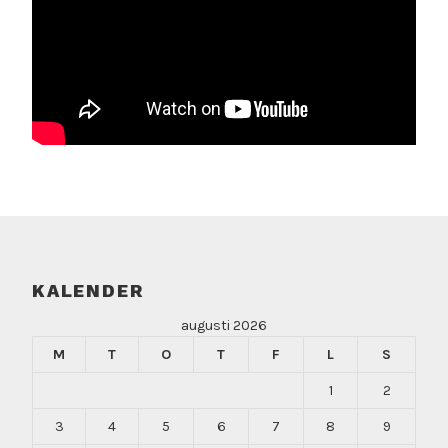
KALENDER
augusti 2026
M
T
O
T
F
L
S
1
2
3
4
5
6
7
8
9