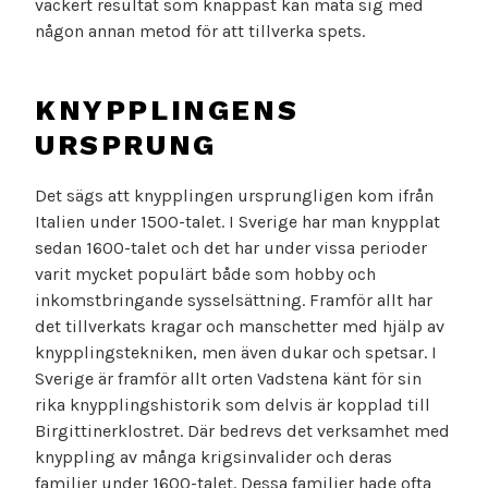
vackert resultat som knappast kan mäta sig med
någon annan metod för att tillverka spets.
KNYPPLINGENS
URSPRUNG
Det sägs att knypplingen ursprungligen kom ifrån
Italien under 1500-talet. I Sverige har man knypplat
sedan 1600-talet och det har under vissa perioder
varit mycket populärt både som hobby och
inkomstbringande sysselsättning. Framför allt har
det tillverkats kragar och manschetter med hjälp av
knypplingstekniken, men även dukar och spetsar. I
Sverige är framför allt orten Vadstena känt för sin
rika knypplingshistorik som delvis är kopplad till
Birgittinerklostret. Där bedrevs det verksamhet med
knyppling av många krigsinvalider och deras
familjer under 1600-talet. Dessa familjer hade ofta