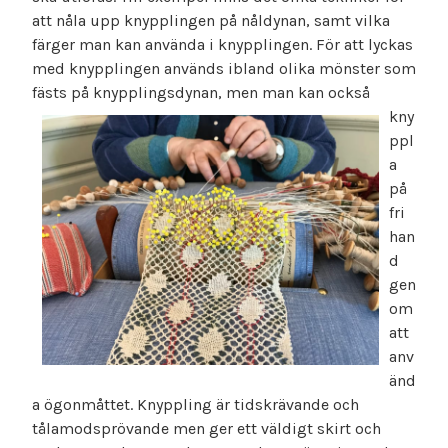
att nåla upp knypplingen på nåldynan, samt vilka
färger man kan använda i knypplingen. För att lyckas
med knypplingen används ibland olika mönster som
fästs på knypplingsdyna
n, men man kan också
kny
ppl
a
på
fri
han
d
gen
om
att
anv
änd
a ögonmåttet. Knyppling är tidskrävande och
tålamodsprövande men ger ett väldigt skirt och