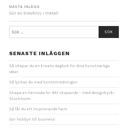
NÄSTA INLÄGG
Gör en brevkniv i metall
Sök
efter:
SENASTE INLÄGGEN
Så skapar du en kreativ dagbok för dina konstnärliga
idéer
Så lyckas du med konstinredningen
Skapa en hemsida för ditt skapande – med designbyrå i
Stockholm
Så får du ett inspirerande hem
Gör hobbyn till business