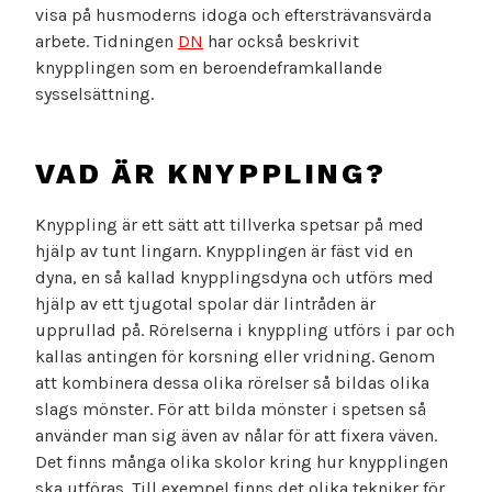
visa på husmoderns idoga och eftersträvansvärda
arbete. Tidningen
DN
har också beskrivit
knypplingen som en beroendeframkallande
sysselsättning.
VAD ÄR KNYPPLING?
Knyppling är ett sätt att tillverka spetsar på med
hjälp av tunt lingarn. Knypplingen är fäst vid en
dyna, en så kallad knypplingsdyna och utförs med
hjälp av ett tjugotal spolar där lintråden är
upprullad på. Rörelserna i knyppling utförs i par och
kallas antingen för korsning eller vridning. Genom
att kombinera dessa olika rörelser så bildas olika
slags mönster. För att bilda mönster i spetsen så
använder man sig även av nålar för att fixera väven.
Det finns många olika skolor kring hur knypplingen
ska utföras. Till exempel finns det olika tekniker för