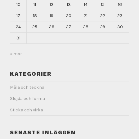
10
11
12
13
14
15
16
17
18
19
20
21
22
23
24
25
26
27
28
29
30
31
« mar
KATEGORIER
Måla och teckna
Slöjda och forma
Sticka och virka
SENASTE INLÄGGEN