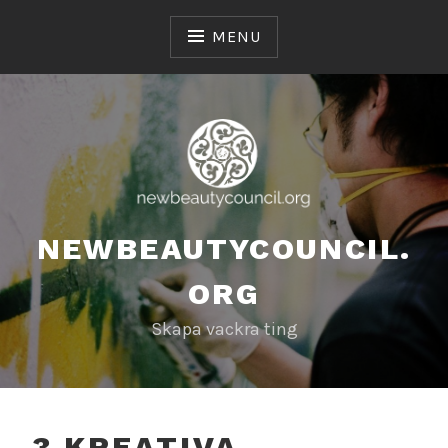
Skip
to
MENU
content
NEWBEAUTYCOUNCIL.
ORG
Skapa vackra ting
3 KREATIVA