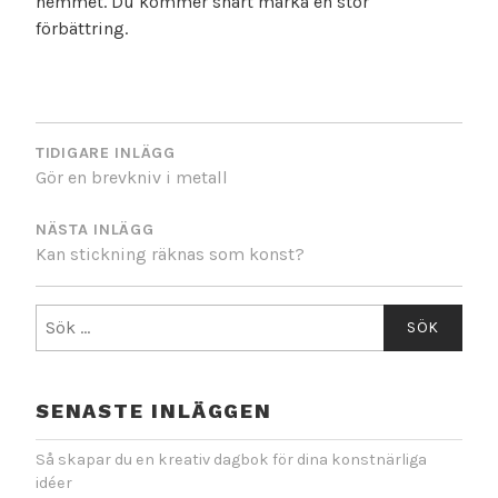
hemmet. Du kommer snart märka en stor
förbättring.
INLÄGGSNAVIGERING
TIDIGARE INLÄGG
Gör en brevkniv i metall
NÄSTA INLÄGG
Kan stickning räknas som konst?
Sök
efter:
SENASTE INLÄGGEN
Så skapar du en kreativ dagbok för dina konstnärliga
idéer