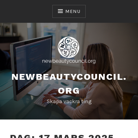
Skip
to
MENU
content
NEWBEAUTYCOUNCIL.
ORG
Skapa vackra ting
DAG:
17 MARS 2025