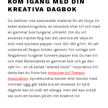
KOM IGÅNG MED DIN
KREATIVA DAGBOK
Du behöver inte avancerade material för att börja. En
enkel anteckningsbok, en skissbok eller till och med
en gammal bok fungerar utmärkt. Om du vill
använda mycket färg kan det vara bra att välja en
bok med tjockare papper, runt 120-160 g/m², för att
undvika att färgen blöder igenom. För collage och
färgpennor fungerar tunnare papper bra. Du kan till
och med återanvända en gammal bok och ge den
nytt liv – en så kallad ”altered book”. Inspiration till
detta kan du finna hos
American Art Therapy
Association
. Spiralbundna böcker eller böcker med
limmad rygg går båda bra att använda. En fylld
dagbok kan bli svår att stänga, men det kan också
ses som ett tecken på ett rikt kreativt liv!