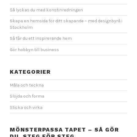
Så lyckas du med konstinredningen
Skapa en hemsida för ditt skapande – med designbyrå i
Stockholm
Så får du ett inspirerande hem
Gör hobbyn till business
KATEGORIER
Måla och teckna
Slöjda och forma
Sticka och virka
MÖNSTERPASSA TAPET – SÅ GÖR
DU. STEG FÖR STEG.