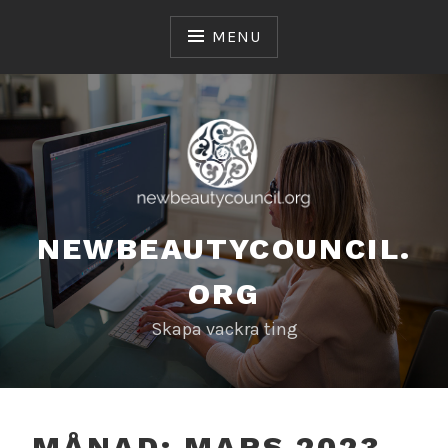
Skip
to
MENU
content
NEWBEAUTYCOUNCIL.
ORG
Skapa vackra ting
MÅNAD:
MARS 2023